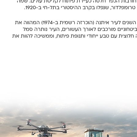
שמונה, "בירת הגליל", הוקמה בשנת 1949 על חורבות הכפר חלסה כעיירת פיתוח לקליטת עולים. שמה
טרומפלדור, שנפלו בקרב ההיסטורי בתל-חי ב-1920.
מה שהתחיל כמעברה של אוהלים ופחונים, הפך עם השנים לעיר איתנה (הוכרזה רשמית ב-1974) המהווה את
יטחוניים מורכבים לאורך העשורים, העיר נותרה סמל
 חלוצית עם טבע ייחודי ותנופת פיתוח, וממשיכה להוות את