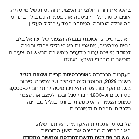
בהשראת רוח החלוציות, המצוינות והיזמות של מייסדיה,
אוניברסיטת תל-חי ביססה את מעמדה כמובילה בתחומי
ההשכלה הגבוהה והמחקר המדעי בגליל העליון.
האוניברסיטה, השוכנת בגבולה הצפוני של ישראל בלב
נופים מרהיבים, מתאפיינת באופי גלילי ייחודי והפכה
למוקד משיכה עבור מדענים מהשורה הראשונה וצעירים
מוכשרים מרחבי הארץ והעולם.
בעקבות הכרזתה כ
אוניברסיטת קריית שמונה בגליל
בשנת 2026
, המוסד נכנס למהלך של צמיחה ופיתוח.
בשנים הקרובות צפויה האוניברסיטה להתרחב לכ-8,000
סטודנטים וכ-1,800 חברי סגל, ובכך למצב את עצמה
כמנוע הצמיחה המשמעותי ביותר בגליל מבחינה
כלכלית, חברתית ודמוגרפית.
על בסיס התשתית האקדמית האיתנה שלה,
האוניברסיטה מרחיבה את היצע התוכניות
ומשיקה
פקולטה חדשה להנדסה ומחשוב מתקדם
.