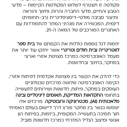
פקולטה זו תצטרף לשלוש הפקולטות הקיימות – מדעי
הטבע והחיים, מדעי החברה והרוח, וחינוך והוראה
ותיצור סביבה מולטי-דיסציפלינרית (רב-תחומית)
דינמית, המכשירה את מנהיגי המחר להתמודדות עם
האתגרים המורכבים של המאה ה-21.
יוזמות דגל נוספות כוללות את הקמתם של
בית ספר
לווטרינריה ובית חולים וטרינרי
אשר יחזקו עוד יותר את
מעמד האוניברסיטה כמרכז מצוינות אזורי וארצי
במחקר, בחינוך ובחדשנות.
כדי להדק את הקשר בין מצוינות אקדמית לפיתוח אזורי,
הקימה האוניברסיטה שלושה מרכזים טכנולוגיים
העוסקים במחקר, פיתוח, חדשנות ושירותים לתעשייה
בתחומי
החקלאות המדייקת, תאומים דיגיטליים ובינה
מלאכותית (
AI
), מכטרוניקה ורובוטיקה
. מרכזים אלו
ישמשו כגשר בין מחקר פורץ דרך ליישום בעולם האמיתי
תוך תמיכה בתעשייה המקומית, ביזמות, בפיתוח הון
אנושי ומיצוב הגליל המזרחי כמרכז חדשנות מוביל.