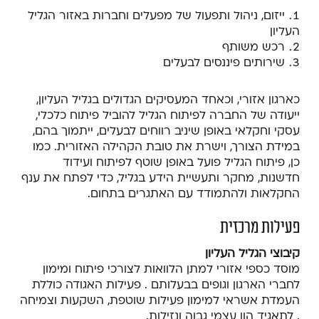
ייזום, ניהול ותפעול של מפעלים וחברות באזור הגליל
העליון
רכש משותף
שירותים פיננסים לבעלים
כארגון אזורי, וכאחד המעסיקים הגדולים בגליל העליון,
ייעודה של החברה לפיתוח הגליל להוביל פיתוח כלכלי,
עסקי וחקלאי באופן שיניב רווחים לבעלים, ייתמוך בהם,
במידת הצורך, וישרת את טובת הקהילה האזורית. כמו
כן, פיתוח הגליל פועל באופן שוטף לפיתוח ועידוד
חדשנות, מחקר ותעשיית הידע בגליל, כדי לפתח את ענף
החקלאות ולהתמודד עם האתגרים בתחום.
פעילות מרכזית
קיבוצי הגליל העליון
מוסד כספי אזורי למתן הלוואות לצורכי פיתוח ומימון
לחברי הארגון וגופים בבעלותם . פעילות האגודה כוללת
העמדת אשראי למימון פעילות שוטפת, השקעות וצמיחה
. לתאגיד הון עצמי גבוה ונזילות.