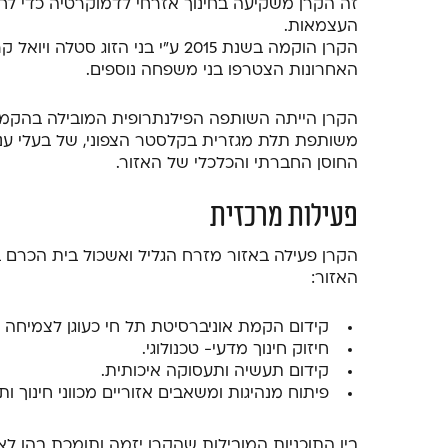
זה הקרן משקיעה בחינוך אזרחי לדמוקרטיה כדי לח
העצמאות.
הקרן הוקמה בשנת 2015 ע”י בני הז
האחרונות הצטרפו בני משפחה נוספים.
הקרן הייתה השותפה הפילנתרופית המובילה בהקמת
משותפת תלת מגזרית בקלסטר הצפוני, של בעלי עני
החוסן החברתי והכלכלי של האזור.
פעילות מרכזית
האזור:
קידום הקמת אוניברסיטת תל חי כעוגן לצמיחה א
חיזוק חינוך מדעי- טכנולוגי.
קידום תעשיה ותעסוקה איכותית.
פיתוח מנהיגות ומשאבים אזוריים מכווני חינוך ו
בין התוכניות המובילות שהקרן יזמה ותומכת בהן לא