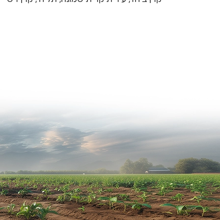
קרן ביחד, עירית קרית שמונה, תל חי, קרן רשי