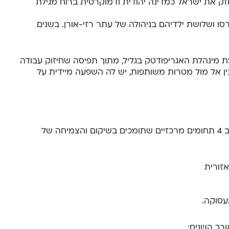
זק את ישראל כמדינה יהודית ודמוקרטית ברוח מגילת
וג סטלה ויואל קרסו ושלושת ילדיהם בניהולה של עתר רזי-אורן. בשנים
 מינהלת האגריפודטק בגליל, מתוך תפיסה שחיזוק עבודה
ן אל מול מטרות משותפות, יש לה השפעה מיידית על
הקרן פעילה באזור מזרח הגליל ואשכול בית הכרם ב 4 תחומים מרכזיים שתומכים בשיקום והצמיחה של
זורית
תעסוקה.
ורך השנים: