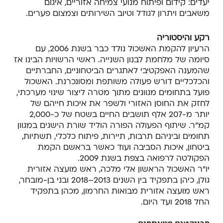
יעדים: קידום ופיתוח מנועי צמיחה אזוריים, איגום
משאבים ויתרון לגודל וטיוב השירותים וצמצום פערים.
רקע והיסטוריה
הרעיון להקמת האשכול נולד כבר בשנת 2006, עם
סיומה של מלחמת לבנון השנייה. ראשי הרשויות הבינו אז
שהמענה האפקטיבי לאתגרים הביטחוניים, החברתיים
והכלכליים דורש פעולה משותפת ומסונכרנת. האשכול
פועל בתחומים מגוונים מתוך מטרה ליצור שינוי מערכתי,
לחזק את החוסן האזורי ולשפר את איכות חייהם של
יותר מ-207 אלף תושבים החיים בשטח של כ-2,000
קמ"ר. שיתוף הפעולה הפורה הוליד שורת הישגים במגוון
תחומים וביניהם תרבות, תיירות, פיתוח כלכלי, תשתיות,
ביטחון, איכות הסביבה ועוד כאשר בראשם הקמת
הפקולטה לרפואה בצפת בשנת 2009.
יו"ר האשכול הראשון אלי מלכה, ראש מועצה אזורית
גולן, כיהן בתפקיד בין השנים 2013–2018 ובני בן-מובחר,
ראש מועצה אזורית מבואות החרמון, מכהן בתפקיד
החל 2018 ועד היום.